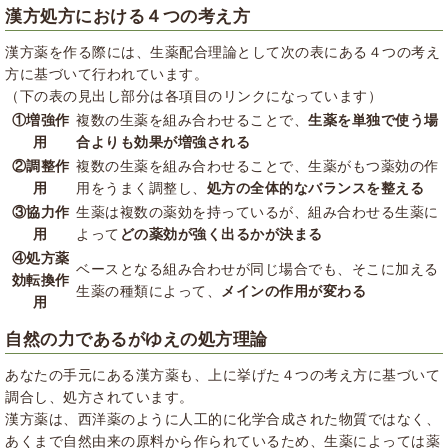
漢方処方における４つの考え方
漢方薬を作る際には、生薬配合理論として次の表にある４つの考え
方に基づいて行われています。
（下の表の見出し部分は各項目のリンクになっています）
①増強作
複数の生薬を組み合わせることで、
生薬を単独で使う場
用
合よりも効果が増強される
②調整作
複数の生薬を組み合わせることで、生薬がもつ薬効の作
用
用をうまく調整し、
処方の全体的なバランスを整える
③協力作
生薬は複数の薬効を持っているが、組み合わせる生薬に
用
よって
どの薬効が強く出るかが決まる
④処方薬
ベースとなる組み合わせが同じ場合でも、そこに加える
効転換作
生薬の種類によって、
メインの作用が変わる
用
自然の力であるがゆえの処方理論
あなたの手元にある漢方薬も、上に挙げた４つの考え方に基づいて
調合し、処方されています。
漢方薬は、西洋薬のように人工的に化学合成された物質ではなく、
あくまで自然由来の原料から作られているため、生薬によっては薬