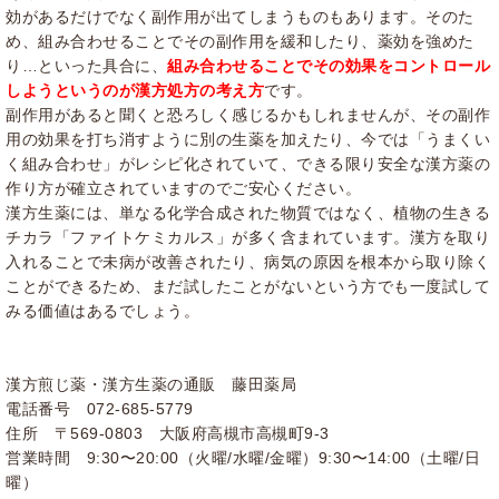
効があるだけでなく副作用が出てしまうものもあります。そのた
め、組み合わせることでその副作用を緩和したり、薬効を強めた
り…といった具合に、
組み合わせることでその効果をコントロール
しようというのが漢方処方の考え方
です。
副作用があると聞くと恐ろしく感じるかもしれませんが、その副作
用の効果を打ち消すように別の生薬を加えたり、今では「うまくい
く組み合わせ」がレシピ化されていて、できる限り安全な漢方薬の
作り方が確立されていますのでご安心ください。
漢方生薬には、単なる化学合成された物質ではなく、
植物の生きる
チカラ「ファイトケミカルス」
が多く含まれています。漢方を取り
入れることで
未病が改善
されたり、病気の原因を根本から取り除く
ことができるため、まだ試したことがないという方でも一度試して
みる価値はあるでしょう。
漢方煎じ薬・漢方生薬の通販 藤田薬局
電話番号 072-685-5779
住所 〒569-0803 大阪府高槻市高槻町9-3
営業時間 9:30〜20:00（火曜/水曜/金曜）9:30〜14:00（土曜/日
曜）