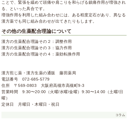
ことで、緊張を緩めて頭痛や肩こりを和らげる鎮痛作用が増強され
る、といった具合です。
増強作用を利用した組み合わせには、ある程度定石があり、異なる
漢方薬でも同じ組み合わせが出てきたりもします。
その他の生薬配合理論について
漢方の生薬配合理論その２：調整作用
漢方の生薬配合理論その３：協力作用
漢方の生薬配合理論その４：薬効転換作用
漢方煎じ薬・漢方生薬の通販 藤田薬局
電話番号 072-685-5779
住所 〒569-0803 大阪府高槻市高槻町9-3
営業時間 9:30〜20:00（火曜/水曜/金曜）9:30〜14:00（土曜/日
曜）
定休日 月曜日・木曜日・祝日
コラム