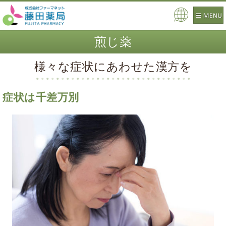
Pow
ere
煎じ薬
d by
様々な症状にあわせた漢方を
症状は千差万別