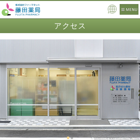
Pow
ere
アクセス
d by